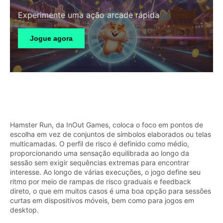
Experimente uma ação arcade rápida
Jogue agora
Hamster Run, da InOut Games, coloca o foco em pontos de
escolha em vez de conjuntos de símbolos elaborados ou telas
multicamadas. O perfil de risco é definido como médio,
proporcionando uma sensação equilibrada ao longo da
sessão sem exigir sequências extremas para encontrar
interesse. Ao longo de várias execuções, o jogo define seu
ritmo por meio de rampas de risco graduais e feedback
direto, o que em muitos casos é uma boa opção para sessões
curtas em dispositivos móveis, bem como para jogos em
desktop.