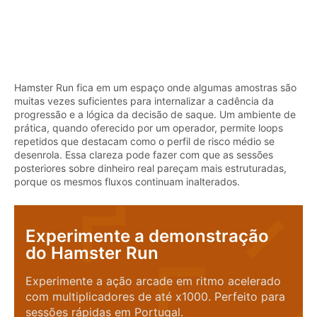
Hamster Run fica em um espaço onde algumas amostras são
muitas vezes suficientes para internalizar a cadência da
progressão e a lógica da decisão de saque. Um ambiente de
prática, quando oferecido por um operador, permite loops
repetidos que destacam como o perfil de risco médio se
desenrola. Essa clareza pode fazer com que as sessões
posteriores sobre dinheiro real pareçam mais estruturadas,
porque os mesmos fluxos continuam inalterados.
Experimente a demonstração
do Hamster Run
Experimente a ação arcade em ritmo acelerado
com multiplicadores de até x1000. Perfeito para
sessões rápidas em Portugal.