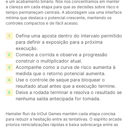
e um acabamento binário. Nós nos concentramos em manter
a clareza em cada etapa para que as decisões sobre risco e
tempo permaneçam centrais. A abordagem usa uma interface
mínima que destaca o potencial crescente, mantendo os
controles compactos e de fácil acesso.
Defina uma aposta dentro do intervalo permitido
para definir a exposição para a próxima
execução.
Comece a corrida e observe a progressão
construir o multiplicador atual.
Acompanhe como a curva de risco aumenta à
medida que o retorno potencial aumenta.
Use o controle de saque para bloquear o
resultado atual antes que a execução termine.
Deixe a rodada terminar e resolva o resultado se
nenhuma saída antecipada for tomada.
Hamster Run da InOut Games mantém cada etapa concisa
para reduzir a hesitação entre as tentativas. O espírito arcade
prioriza reinicializações rápidas e baixa sobrecarga entre as