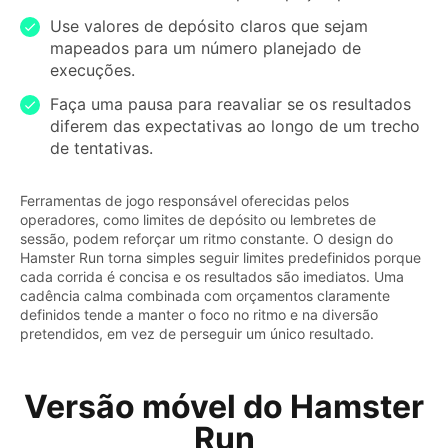
Use valores de depósito claros que sejam
mapeados para um número planejado de
execuções.
Faça uma pausa para reavaliar se os resultados
diferem das expectativas ao longo de um trecho
de tentativas.
Ferramentas de jogo responsável oferecidas pelos
operadores, como limites de depósito ou lembretes de
sessão, podem reforçar um ritmo constante. O design do
Hamster Run torna simples seguir limites predefinidos porque
cada corrida é concisa e os resultados são imediatos. Uma
cadência calma combinada com orçamentos claramente
definidos tende a manter o foco no ritmo e na diversão
pretendidos, em vez de perseguir um único resultado.
Versão móvel do Hamster
Run