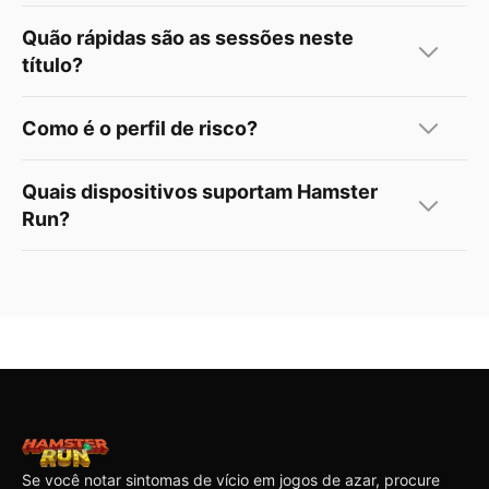
Quão rápidas são as sessões neste
título?
Como é o perfil de risco?
Quais dispositivos suportam Hamster
Run?
Se você notar sintomas de vício em jogos de azar, procure