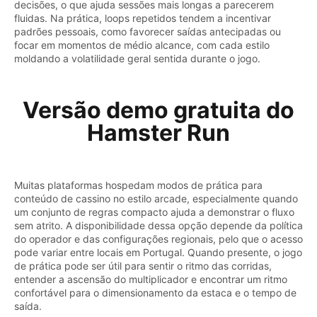
decisões, o que ajuda sessões mais longas a parecerem
fluidas. Na prática, loops repetidos tendem a incentivar
padrões pessoais, como favorecer saídas antecipadas ou
focar em momentos de médio alcance, com cada estilo
moldando a volatilidade geral sentida durante o jogo.
Versão demo gratuita do
Hamster Run
Muitas plataformas hospedam modos de prática para
conteúdo de cassino no estilo arcade, especialmente quando
um conjunto de regras compacto ajuda a demonstrar o fluxo
sem atrito. A disponibilidade dessa opção depende da política
do operador e das configurações regionais, pelo que o acesso
pode variar entre locais em Portugal. Quando presente, o jogo
de prática pode ser útil para sentir o ritmo das corridas,
entender a ascensão do multiplicador e encontrar um ritmo
confortável para o dimensionamento da estaca e o tempo de
saída.