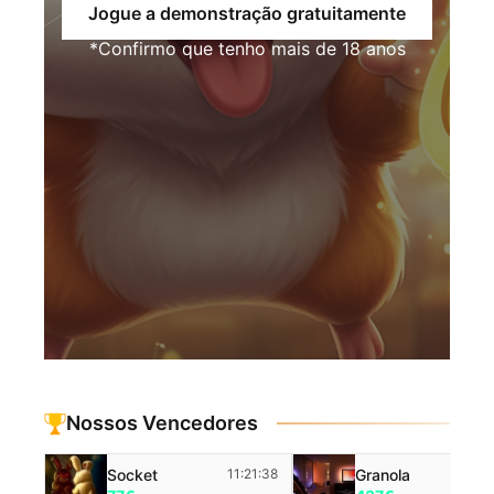
Jogue a demonstração gratuitamente
*Confirmo que tenho mais de 18 anos
Nossos Vencedores
Socket
11:21:38
Granola
11