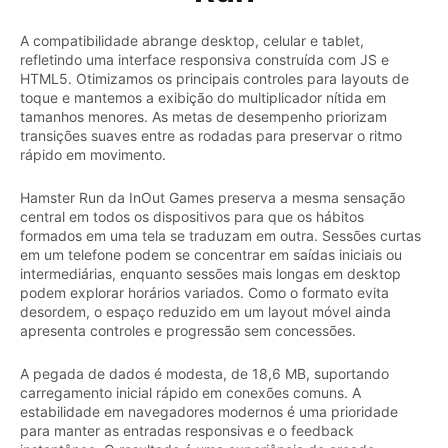
A compatibilidade abrange desktop, celular e tablet,
refletindo uma interface responsiva construída com JS e
HTML5. Otimizamos os principais controles para layouts de
toque e mantemos a exibição do multiplicador nítida em
tamanhos menores. As metas de desempenho priorizam
transições suaves entre as rodadas para preservar o ritmo
rápido em movimento.
Hamster Run da InOut Games preserva a mesma sensação
central em todos os dispositivos para que os hábitos
formados em uma tela se traduzam em outra. Sessões curtas
em um telefone podem se concentrar em saídas iniciais ou
intermediárias, enquanto sessões mais longas em desktop
podem explorar horários variados. Como o formato evita
desordem, o espaço reduzido em um layout móvel ainda
apresenta controles e progressão sem concessões.
A pegada de dados é modesta, de 18,6 MB, suportando
carregamento inicial rápido em conexões comuns. A
estabilidade em navegadores modernos é uma prioridade
para manter as entradas responsivas e o feedback