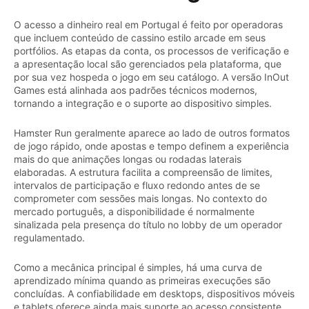
O acesso a dinheiro real em Portugal é feito por operadoras
que incluem conteúdo de cassino estilo arcade em seus
portfólios. As etapas da conta, os processos de verificação e
a apresentação local são gerenciados pela plataforma, que
por sua vez hospeda o jogo em seu catálogo. A versão InOut
Games está alinhada aos padrões técnicos modernos,
tornando a integração e o suporte ao dispositivo simples.
Hamster Run geralmente aparece ao lado de outros formatos
de jogo rápido, onde apostas e tempo definem a experiência
mais do que animações longas ou rodadas laterais
elaboradas. A estrutura facilita a compreensão de limites,
intervalos de participação e fluxo redondo antes de se
comprometer com sessões mais longas. No contexto do
mercado português, a disponibilidade é normalmente
sinalizada pela presença do título no lobby de um operador
regulamentado.
Como a mecânica principal é simples, há uma curva de
aprendizado mínima quando as primeiras execuções são
concluídas. A confiabilidade em desktops, dispositivos móveis
e tablets oferece ainda mais suporte ao acesso consistente