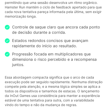
permitindo que uma sessão desenvolva um ritmo orgânico.
Hamster Run mantém o ciclo de feedback apertado para que
cada nova tentativa pareça informada pela última, sem exigir
memorização longa.
Controle de saque claro que ancora cada ponto
de decisão durante a corrida.
Estados redondos concisos que avançam
rapidamente do início ao resultado.
Progressão focada em multiplicadores que
dimensiona o risco percebido e a recompensa
juntos.
Essa abordagem compacta significa que o arco de cada
execução pode ser seguido rapidamente. Nenhuma distração
compete pela atenção, e a mesma lógica simples se aplica a
todos os dispositivos e tamanhos de estacas. O lançamento
da InOut Games usa consistência para manter a experiência
estável de uma tentativa para outra, com a variabilidade
vindo do tempo e não da mudança de regras.