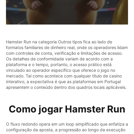
Hamster Run na categoria Outros tipos fica ao lado de
formatos familiares de dinheiro real, onde os operadores lidam
com controles de conta, verificação e limitações de acesso.
Os detalhes de conformidade variam de acordo com a
plataforma e o tempo, portanto, o acesso prático está
vinculado ao operador específico que oferece o jogo no
mercado. Tal como acontece com qualquer título de casino
interativo, a expectativa é que as plataformas em Portugal
apresentem o conteúdo dentro dos quadros locais aplicáveis.
Como jogar Hamster Run
O fluxo redondo opera em um loop simplificado que enfatiza a
configuração da aposta, a progressão ao longo da execução