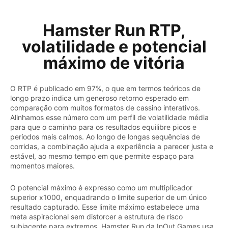
Hamster Run RTP,
volatilidade e potencial
máximo de vitória
O RTP é publicado em 97%, o que em termos teóricos de
longo prazo indica um generoso retorno esperado em
comparação com muitos formatos de cassino interativos.
Alinhamos esse número com um perfil de volatilidade média
para que o caminho para os resultados equilibre picos e
períodos mais calmos. Ao longo de longas sequências de
corridas, a combinação ajuda a experiência a parecer justa e
estável, ao mesmo tempo em que permite espaço para
momentos maiores.
O potencial máximo é expresso como um multiplicador
superior x1000, enquadrando o limite superior de um único
resultado capturado. Esse limite máximo estabelece uma
meta aspiracional sem distorcer a estrutura de risco
subjacente para extremos. Hamster Run da InOut Games usa